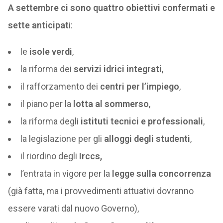
A settembre ci sono quattro obiettivi confermati e
sette anticipat
i:
le
isole verdi
,
la riforma dei
servizi idrici integrati
,
il rafforzamento dei
centri per l’impiego
,
il piano per la
lotta al sommerso
,
la riforma degli
istituti tecnici e professionali
,
la legislazione per gli
alloggi degli studenti
,
il riordino degli
Irccs,
l’entrata in vigore per la
legge sulla concorrenza
(già fatta, ma i provvedimenti attuativi dovranno
essere varati dal nuovo Governo),