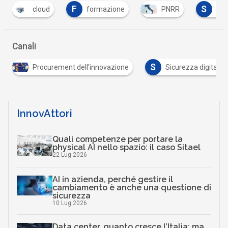
F
S
T
formazione
PNRR
sogei
tra
Canali
S
Procurement dell'innovazione
Sicurezza digitale
InnovAttori
Quali competenze per portare la
physical AI nello spazio: il caso Sitael
22 Lug 2026
AI in azienda, perché gestire il
cambiamento è anche una questione di
sicurezza
10 Lug 2026
Data center, quanto cresce l’Italia: ma