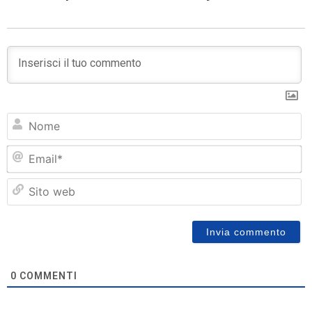
N
Em
Si
w
0
COMMENTI