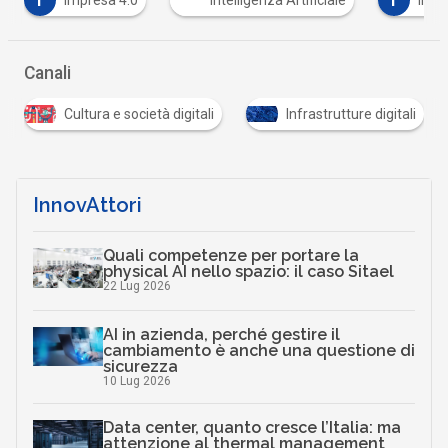
I
presa 4.0
Intelligenza Artificiale
internet delle co
Canali
cietà digitali
Infrastrutture digitali
Mercati digitali
InnovAttori
Quali competenze per portare la
physical AI nello spazio: il caso Sitael
22 Lug 2026
AI in azienda, perché gestire il
cambiamento è anche una questione di
sicurezza
10 Lug 2026
Data center, quanto cresce l’Italia: ma
attenzione al thermal management