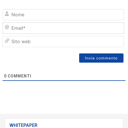
N
Em
Sit
we
0
COMMENTI
WHITEPAPER