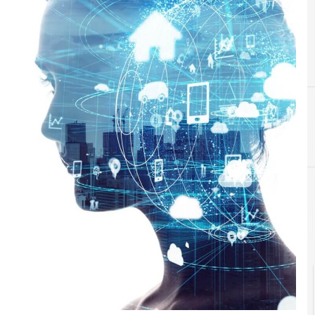
D
cloud
C
Cittadinanza digitale
co