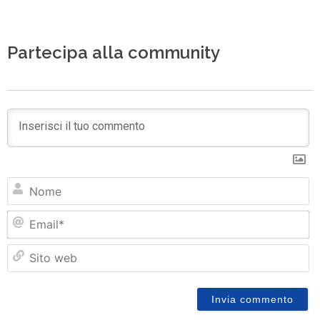
Partecipa alla community
N
Em
Si
w