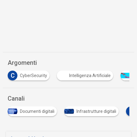
Argomenti
Intelligenza Artificiale
intelligenza artificiale gene
Canali
S
tali
Infrastrutture digitali
Sicurezza digitale