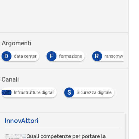
Argomenti
F
R
formazione
ransomware
Tutto su Cyber S
Canali
S
Infrastrutture digitali
Sicurezza digitale
InnovAttori
Quali competenze per portare la