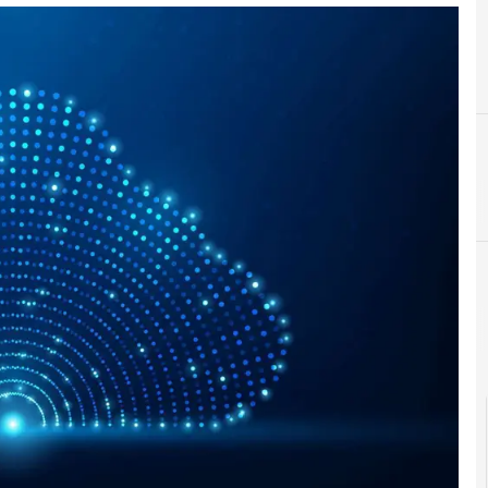
D
cloud
data center