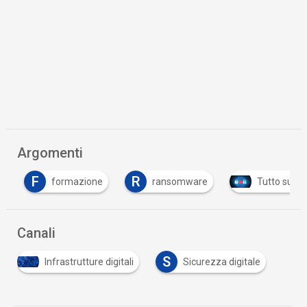
Argomenti
F
R
formazione
ransomware
Tutto su Cyb
Canali
S
Infrastrutture digitali
Sicurezza digitale