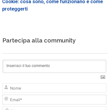
Cookie: cosa sono, come funzionano e come
proteggerti
Partecipa alla community
N
Em
Si