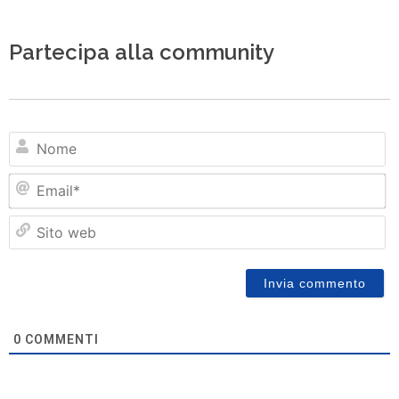
Partecipa alla community
N
Em
Si
w
0
COMMENTI