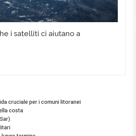
ida cruciale per i comuni litoranei
ella costa
(Sar)
itari
 a lungo termine