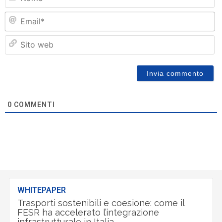
Em
Si
w
0
COMMENTI
WHITEPAPER
Trasporti sostenibili e coesione: come il
FESR ha accelerato l’integrazione
infrastrutturale in Italia