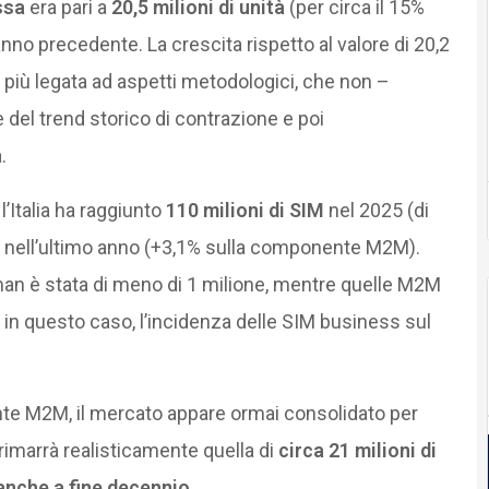
ssa
era pari a
20,5 milioni di unità
(per circa il 15%
nno precedente. La crescita rispetto al valore di 20,2
à più legata ad aspetti metodologici, che non –
del trend storico di contrazione e poi
.
, l’Italia ha raggiunto
110 milioni di SIM
nel 2025 (di
4% nell’ultimo anno (+3,1% sulla componente M2M).
man è stata di meno di 1 milione, mentre quelle M2M
 in questo caso, l’incidenza delle SIM business sul
nte M2M, il mercato appare ormai consolidato per
 rimarrà realisticamente quella di
circa 21 milioni di
 anche a fine decennio
.