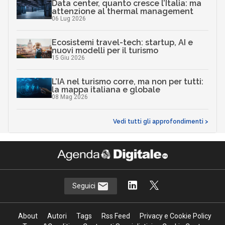
Data center, quanto cresce l’Italia: ma
attenzione al thermal management
06 Lug 2026
Ecosistemi travel-tech: startup, AI e
nuovi modelli per il turismo
15 Giu 2026
L’IA nel turismo corre, ma non per tutti:
la mappa italiana e globale
08 Mag 2026
Vedi tutti gli approfondimenti >
Seguici
About
Autori
Tags
Rss Feed
Privacy e Cookie Policy