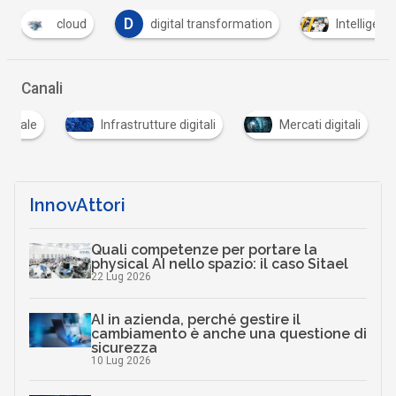
D
digital transformation
Intelligenza Artificiale
…
Canali
igitale
Infrastrutture digitali
Mercati digitali
InnovAttori
Quali competenze per portare la
physical AI nello spazio: il caso Sitael
22 Lug 2026
AI in azienda, perché gestire il
cambiamento è anche una questione di
sicurezza
10 Lug 2026