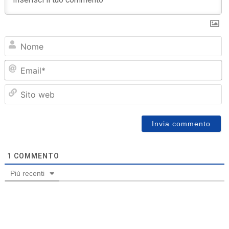
N
Em
Sit
we
1
COMMENTO
Più recenti