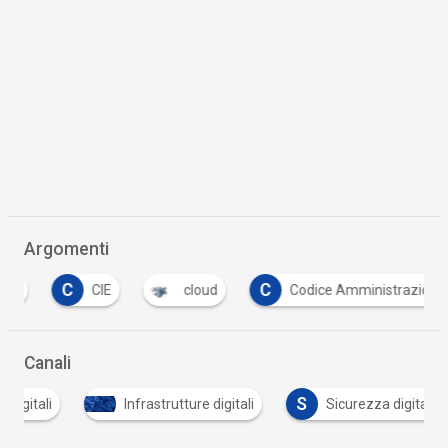
Argomenti
C
C
CIE
cloud
Codice Amministrazione Digi
Canali
S
tali
Infrastrutture digitali
Sicurezza digitale