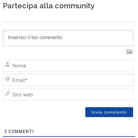
Partecipa alla community
N
Em
Sit
we
3
COMMENTI