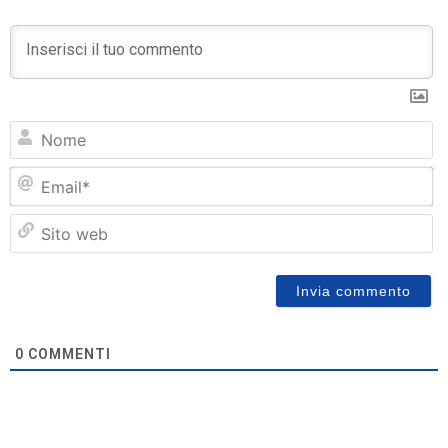
N
Em
Si
w
0
COMMENTI