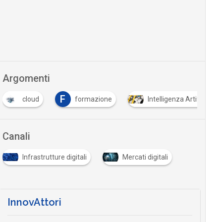
Argomenti
F
cloud
formazione
Intelligenza Artificiale
Canali
Infrastrutture digitali
Mercati digitali
InnovAttori