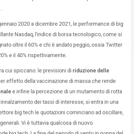
.
a gennaio 2020 a dicembre 2021, le performance di big
llante Nasdaq, l’indice di borsa tecnologico, come si
nato oltre il 60% e chi è andato peggio, ossia Twitter
20% e il 40% rispettivamente.
ra cui spiccano: le previsioni di
riduzione delle
er effetto della vaccinazione di massa che rende
onale
e infine la percezione di un mutamento di rotta
 innalzamento dei tassi di interesse, si entra in una
ettore big tech le quotazioni cominciano ad oscillare,
generali. Vi è tuttavia qualcosa di nuovo
de big tech. La fine del periodo di vento in poppa del