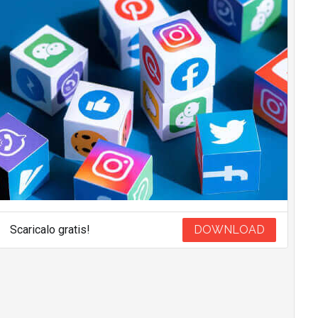
Scaricalo gratis!
DOWNLOAD