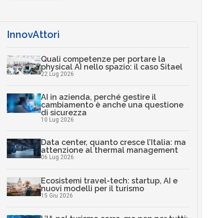
InnovAttori
Quali competenze per portare la
physical AI nello spazio: il caso Sitael
22 Lug 2026
AI in azienda, perché gestire il
cambiamento è anche una questione
di sicurezza
10 Lug 2026
Data center, quanto cresce l’Italia: ma
attenzione al thermal management
06 Lug 2026
Ecosistemi travel-tech: startup, AI e
nuovi modelli per il turismo
15 Giu 2026