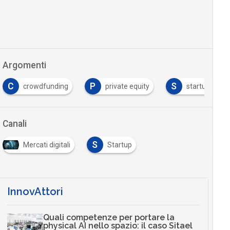
Argomenti
P
S
V
crowdfunding
private equity
startup
Canali
S
Mercati digitali
Startup
InnovAttori
Quali competenze per portare la
physical AI nello spazio: il caso Sitael