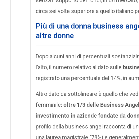
senza il supporto dei fondi, in un mercato
circa sei volte superiore a quello italiano p
Più di una donna business ange
altre donne
Dopo alcuni anni di percentuali sostanzia
l’alto, il numero relativo al dato sulle
busin
registrato una percentuale del 14%, in aum
Altro dato da sottolineare è quello che ve
femminile
: oltre 1/3 delle Business Ange
investimento in aziende fondate da don
profilo della business angel racconta di un
una laurea magistrale (78%) e generalment