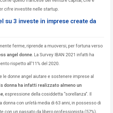
, come quello francese del venture capital, che è
er cifre investite nelle startup.
l su 3 investe in imprese create da
lmente ferme, riprende a muoversi, per fortuna verso
ess angel donne
. La Survey IBAN 2021 infatti ha
ento rispetto all’11% del 2020.
de le donne angel aiutare e sostenere imprese al
ls donna ha infatti realizzato almeno un
ne
, espressione della cosiddetta “sorellanza”. Il
a donna con un’età media di 63 anni, in possesso di
e con un passato da libero professionista (57%).