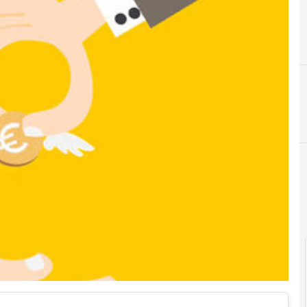
B
C
business angel