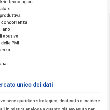
ck-in tecnologico
valore
ra produttiva
di concorrenza
aliano
li abusive
a delle PMI
rrenza
onali
rcato unico dei dati
ovo bene giuridico strategico, destinato a incidere
ali in misura analoga a quanto già avvenuto per