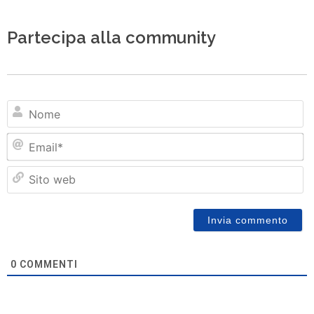
Partecipa alla community
N
Em
Si
w
0
COMMENTI