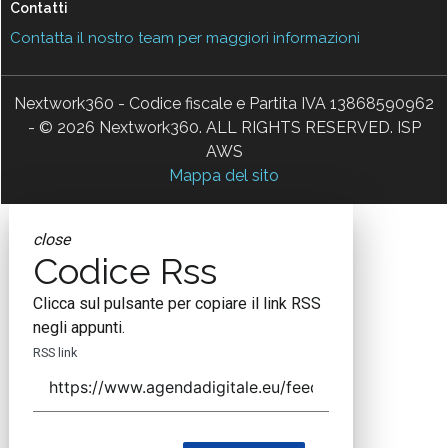
Contatti
Contatta il nostro team per maggiori informazioni
Nextwork360 - Codice fiscale e Partita IVA 13868590962
- © 2026 Nextwork360. ALL RIGHTS RESERVED. ISP
AWS
Mappa del sito
close
Codice Rss
Clicca sul pulsante per copiare il link RSS
negli appunti.
RSS link