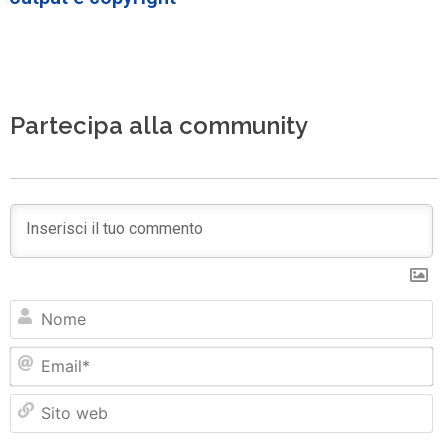
Partecipa alla community
N
Em
Si
w