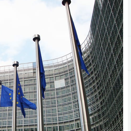
A
antitrust