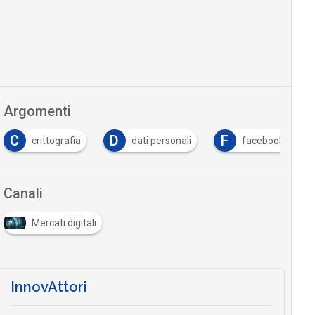
Argomenti
C
D
F
crittografia
dati personali
facebook
Canali
Mercati digitali
InnovAttori