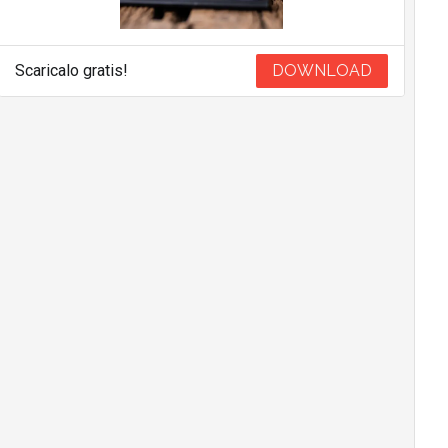
Scaricalo gratis!
DOWNLOAD