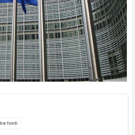
D
dati personali
re fonti