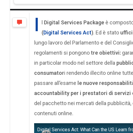
I
l
Digital Services Package
è composto
(
Digital Services Act
)
. Ed è stato
uffic
lungo lavoro del Parlamento e del Consigli
regolamenti si pongono
tre obiettivi:
garan
in particolar modo nel settore della
pubbli
consumator
i rendendo illecito online tutt
passare all’esame
le nuove responsabilità
accountability per i prestatori di servizi
del pacchetto nei mercati della pubblicità,
contenuti online.
Digital Services Act: What Can the US Learn f