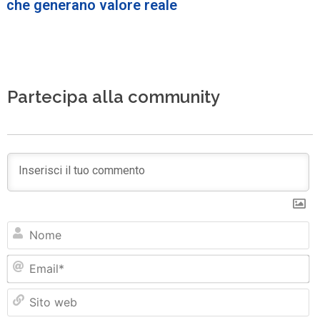
che generano valore reale
Partecipa alla community
N
Em
Si
w