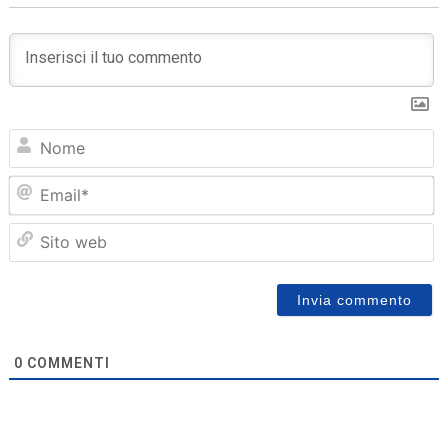
N
Em
Sit
we
0
COMMENTI