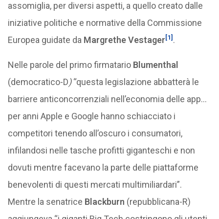
assomiglia, per diversi aspetti, a quello creato dalle
iniziative politiche e normative della Commissione
[1]
Europea guidate da
Margrethe Vestager
.
Nelle parole del primo firmatario
Blumenthal
(democratico-D
)
“questa legislazione abbatterà le
barriere anticoncorrenziali nell’economia delle app…
per anni Apple e Google hanno schiacciato i
competitori tenendo all’oscuro i consumatori,
infilandosi nelle tasche profitti giganteschi e non
dovuti mentre facevano la parte delle piattaforme
benevolenti di questi mercati multimiliardari”.
Mentre la senatrice
Blackburn
(repubblicana-R)
aggiungeva “i giganti Big Tech costringono gli utenti