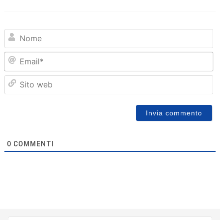
N
Em
Sit
we
0
COMMENTI