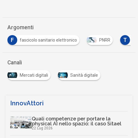
Argomenti
T
olo sanitario elettronico
PNRR
telemedicina
Canali
Mercati digitali
Sanità digitale
InnovAttori
Quali competenze per portare la
physical AI nello spazio: il caso Sitael
22 Lug 2026