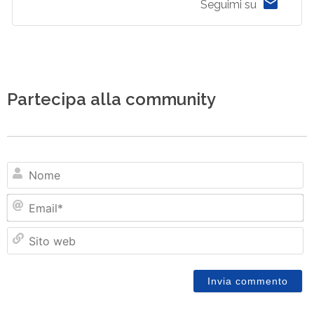
Seguimi su
Partecipa alla community
N
Em
Si
w