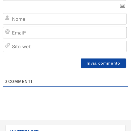
N
Em
Si
w
0
COMMENTI