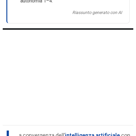
autonomia 1–4.
Riassunto generato con AI
a convergenza dell’
intelligenza artificiale
con