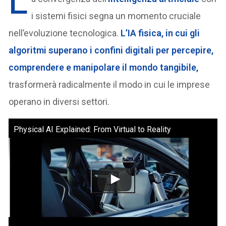
L
i sistemi fisici segna un momento cruciale
nell’evoluzione tecnologica.
L’
IA fisica
, in cui gli
algoritmi superano i confini digitali per
percepire,
comprendere e manipolare
il mondo tangibile,
trasformerà radicalmente il modo in cui le imprese
operano in diversi settori.
Physical AI Explained: From Virtual to Reality