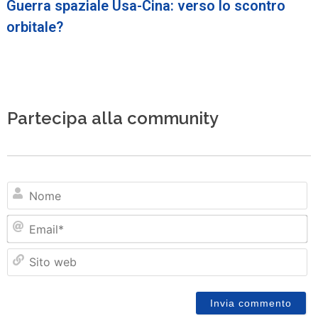
Guerra spaziale Usa-Cina: verso lo scontro
orbitale?
Partecipa alla community
N
Em
Si
w