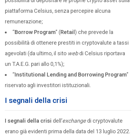
possibilità di depositare le proprie crypto asset sulla
piattaforma Celsius, senza percepire alcuna
remunerazione;
“
Borrow Program
” (
Retail
) che prevede la
possibilità di ottenere prestiti in cryptovalute a tassi
agevolati (da ultimo, il sito
web
di Celsius riportava
un T.A.E.G. pari allo 0,1%);
“
Institutional Lending and Borrowing
Program
”
riservato agli investitori istituzionali.
I segnali della crisi
I segnali della crisi
dell’
exchange
di cryptovalute
erano già evidenti prima della data del 13 luglio 2022.