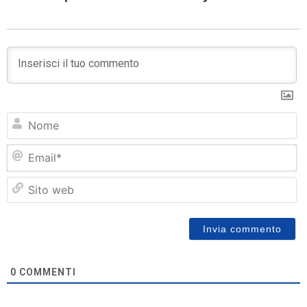
N
Em
Si
w
0
COMMENTI