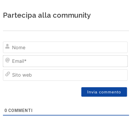
Partecipa alla community
N
Em
Si
w
0
COMMENTI