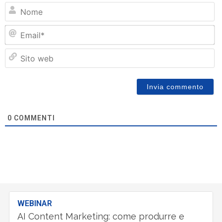
N
Em
Si
w
0
COMMENTI
WEBINAR
AI Content Marketing: come produrre e