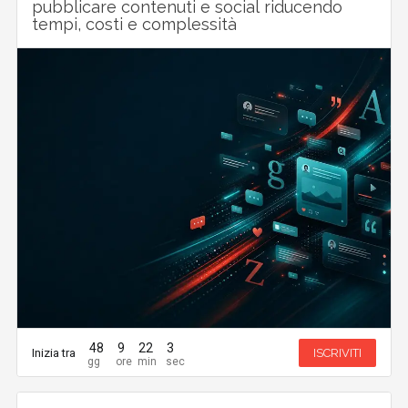
pubblicare contenuti e social riducendo
tempi, costi e complessità
48
9
22
2
Inizia tra
ISCRIVITI