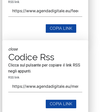
About
Autori
Tags
Rss Feed
Privacy e Cookie Policy
Terms&Conditions Contenuti Specialistici
Cookie Center
Nextwork360
è il più grande network in Italia di testate e portali B2B
dedicati ai temi della Trasformazione Digitale e dell’Innovazione
Imprenditoriale. Ha la missione di diffondere la cultura digitale e
imprenditoriale nelle imprese e pubbliche amministrazioni italiane.
Testata registrata al Tribunale di Milano, numero registrazione
1927. Testata scientifica ISSN 2421-4167
Indirizzo
Via Moretto da Brescia, 22
Milano - Italia
CAP 20133