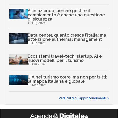
Scaricalo gratis!
DOWNLOAD