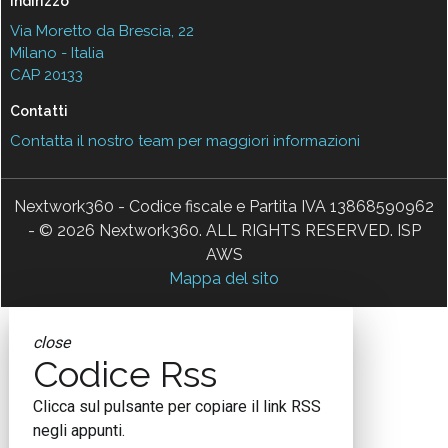
Data center, quanto cresce l’Italia: ma
attenzione al thermal management
06 Lug 2026
Ecosistemi travel-tech: startup, AI e
nuovi modelli per il turismo
15 Giu 2026
L’IA nel turismo corre, ma non per tutti:
la mappa italiana e globale
08 Mag 2026
Vedi tutti gli approfondimenti >
Seguici