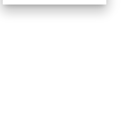
Contatti
Contatta il nostro team per maggiori informazioni
Nextwork360 - Codice fiscale e Partita IVA 13868590962
- © 2026 Nextwork360. ALL RIGHTS RESERVED. ISP
AWS
Mappa del sito
close
Codice Rss
Clicca sul pulsante per copiare il link RSS
negli appunti.
RSS link