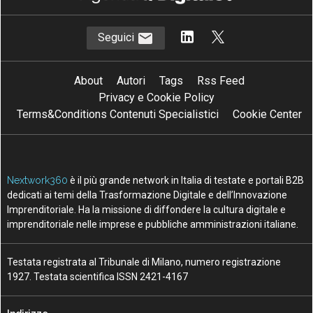
Argomenti
5
F
5G
cloud
formazione
Canali
Mercati digitali
InnovAttori
Quali competenze per portare la
physical AI nello spazio: il caso Sitael
22 Lug 2026
AI in azienda, perché gestire il
cambiamento è anche una questione
di sicurezza
10 Lug 2026