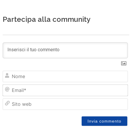
Partecipa alla community
N
Em
Sit
we