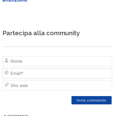
Partecipa alla community
N
Em
Si
w