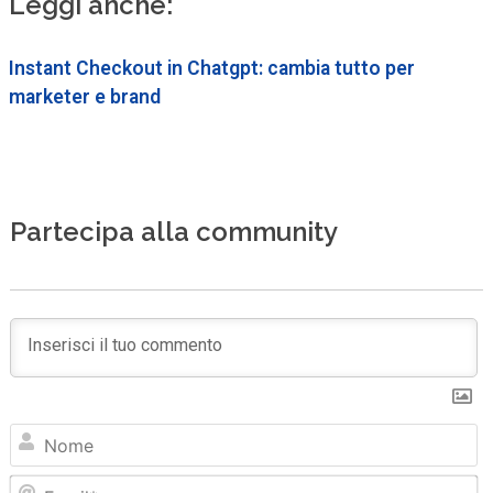
Leggi anche:
Instant Checkout in Chatgpt: cambia tutto per
marketer e brand
Partecipa alla community
N
Em