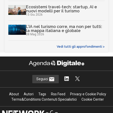
Ecosistemi travel-tech: startup, AI e
nuovi modelli per il turismo
15 Giu 2026
L’IA nel turismo corre, ma non per tutti:
la mappa italiana e globale
08 Mag 2026
Vedi tutti gli approfondimenti >
Seguici
About
Autori
Tags
Rss Feed
Privacy e Cookie Policy
Terms&Conditions Contenuti Specialistici
Cookie Center