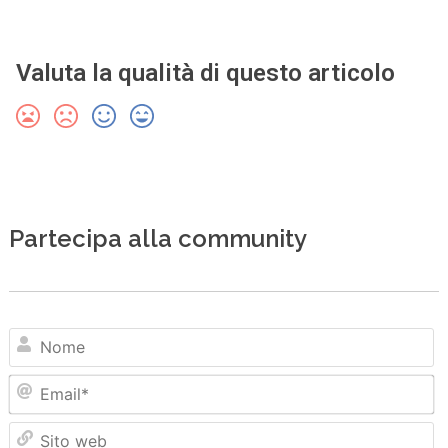
Valuta la qualità di questo articolo
Partecipa alla community
N
Em
Sit
we