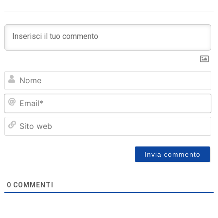
N
Em
Sit
we
0
COMMENTI