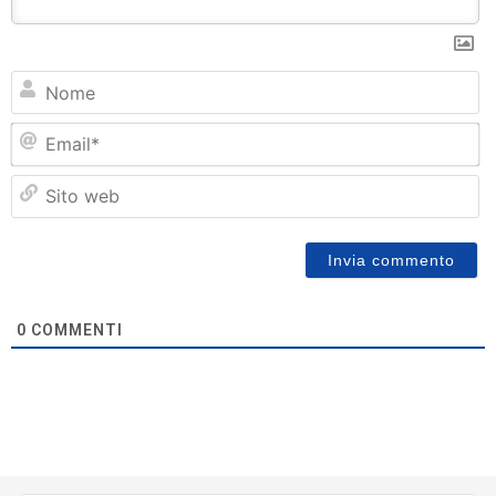
N
Em
Si
w
0
COMMENTI