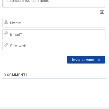
N
Em
Si
w
0
COMMENTI