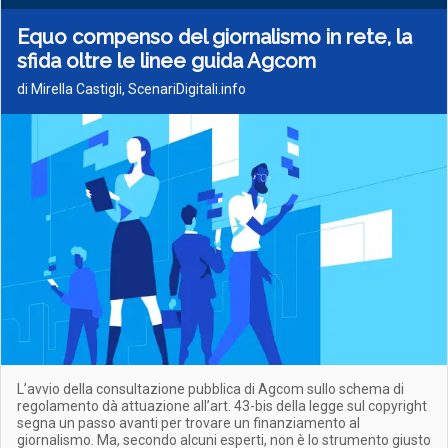
Equo compenso del giornalismo in rete, la
sfida oltre le linee guida Agcom
di Mirella Castigli, ScenariDigitali.info
L’avvio della consultazione pubblica di Agcom sullo schema di
regolamento dà attuazione all’art. 43-bis della legge sul copyright
segna un passo avanti per trovare un finanziamento al
giornalismo. Ma, secondo alcuni esperti, non è lo strumento giusto