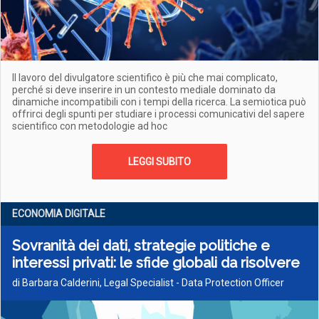
Il lavoro del divulgatore scientifico è più che mai complicato,
perché si deve inserire in un contesto mediale dominato da
dinamiche incompatibili con i tempi della ricerca. La semiotica può
offrirci degli spunti per studiare i processi comunicativi del sapere
scientifico con metodologie ad hoc
LEGGI SUBITO
ECONOMIA DIGITALE
Sovranità dei dati, strategie politiche e
interessi privati: le sfide globali da risolvere
di Barbara Calderini, Legal Specialist - Data Protection Officer