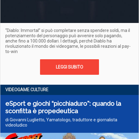
“Diablo: Immortal” si può completare senza spendere soldi, ma il
potenziamento del personaggio può avvenire solo pagando,
anche fino a 100.000 dollari. I dettagli, perché Diablo ha
rivoluzionato il mondo dei videogame, le possibili reazioni al pay-
to-win
LEGGI SUBITO
VIDEOGAME CULTURE
eSport e giochi “picchiaduro”: quando la
sconfitta è propedeutica
di Giovanni Luglietto, Yamatologo, traduttore e giornalista
videoludico