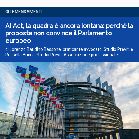
GLI EMENDAMENTI
AI Act, la quadra è ancora lontana: perché la
proposta non convince il Parlamento
europeo
di Lorenzo Baudino Bessone, praticante avvocato, Studio Previti e
Rossella Bucca, Studio Previti Associazione professionale