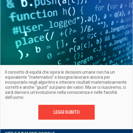
Il concetto di equità che ispira le decisioni umane non ha un
equivalente “matematico” e bisogna lavorare ancora per
incorporarlo negli algoritmi e ottenere risultati matematicamente
corretti e anche “giusti” sul piano dei valori. Ma se ci riusciremo, ci
sarà davvero un’evoluzione nella conoscenza e nelle facoltà
dell’uomo
LEGGI SUBITO