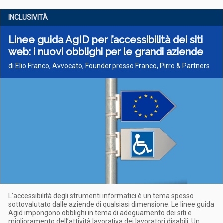
INCLUSIVITÀ
Linee guida AgID per l’accessibilità dei siti
web: i nuovi obblighi per le grandi aziende
di Elio Franco, Avvocato, Founder presso Franco, Pirro & Partners
L’accessibilità degli strumenti informatici è un tema spesso
sottovalutato dalle aziende di qualsiasi dimensione. Le linee guida
Agid impongono obblighi in tema di adeguamento dei siti e
miglioramento dell’attività lavorativa dei lavoratori disabili. Un