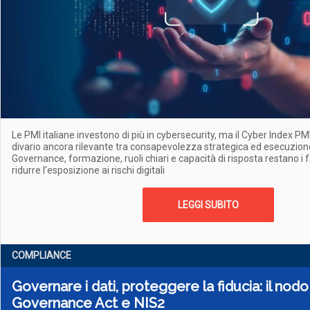
Le PMI italiane investono di più in cybersecurity, ma il Cyber Index 
divario ancora rilevante tra consapevolezza strategica ed esecuzion
Governance, formazione, ruoli chiari e capacità di risposta restano i fa
ridurre l’esposizione ai rischi digitali
LEGGI SUBITO
COMPLIANCE
Governare i dati, proteggere la fiducia: il nodo
Governance Act e NIS2