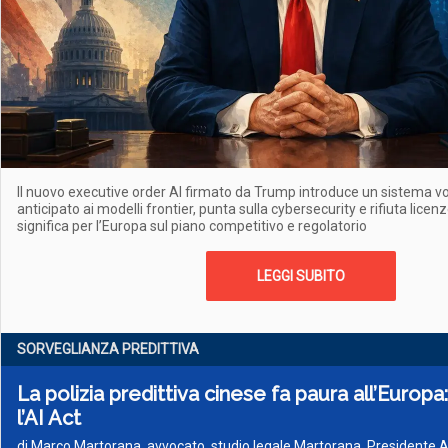
Il nuovo executive order AI firmato da Trump introduce un sistema vo
anticipato ai modelli frontier, punta sulla cybersecurity e rifiuta licen
significa per l’Europa sul piano competitivo e regolatorio
LEGGI SUBITO
SORVEGLIANZA PREDITTIVA
La polizia predittiva cinese fa paura all’Europa
l’AI Act
di Marco Martorana, avvocato, studio legale Martorana, Presidente