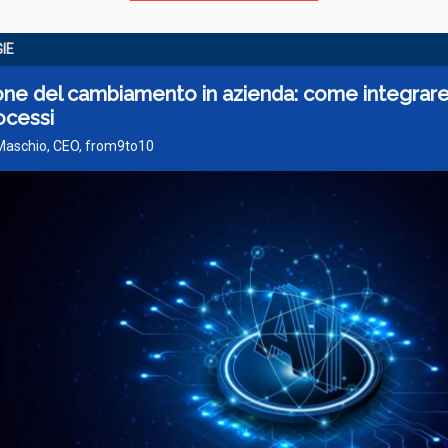
IE
ne del cambiamento in azienda: come integrare 
ocessi
 Maschio, CEO, from9to10