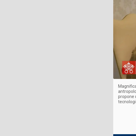
Magnifica
antropolo
propone u
tecnolog