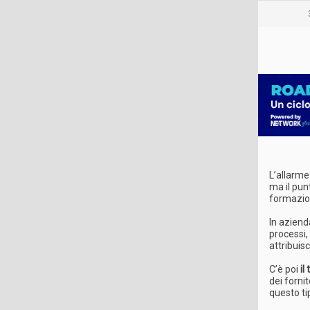
L’allarme
ma il pun
formazion
In aziend
processi,
attribuisc
C’è poi
il
dei fornit
questo ti