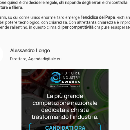
ne quindi è chi decide le regole, chi risponde degli errori e chi controlla
ture e filiera.
rmi, su cui come unico enorme faro emerge
l’enciclica del Papa
. Richia
i del potere tecnologico, con chiarezza. Con altrettanta chiarezza è impr
iende rallentino, in questo clima di
iper competitività
ora pure esasperato
Alessandro Longo
Direttore, Agendadigitale.eu