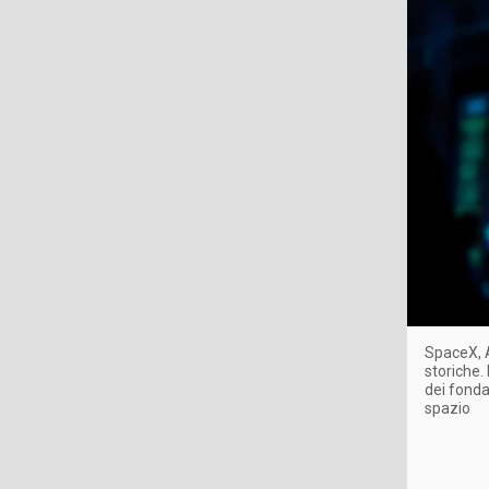
SpaceX, A
storiche. 
dei fonda
spazio