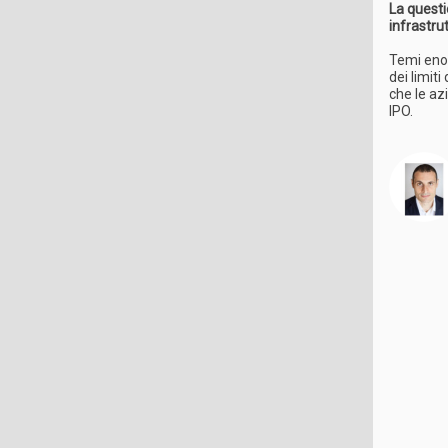
La questio
infrastrut
Temi eno
dei limit
che le az
IPO.