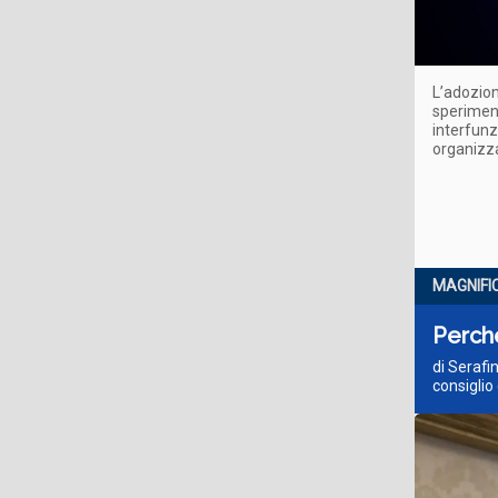
L’adozion
sperimen
interfunz
organizza
MAGNIFI
Perché
di Serafi
consiglio 