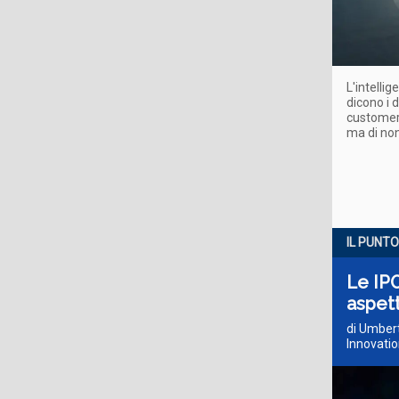
L'intelli
dicono i 
customer 
ma di no
IL PUNTO
Le IPO
aspett
di Umbert
Innovatio