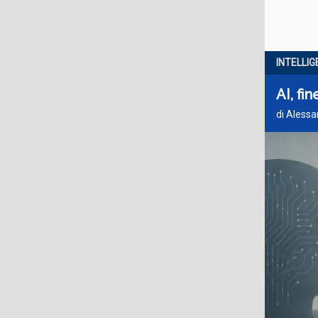
INTELLIG
AI, fi
di Alessa