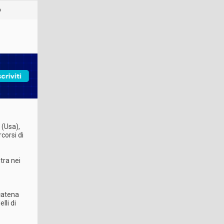
o
 (Usa),
rcorsi di
tra nei
 catena
lli di