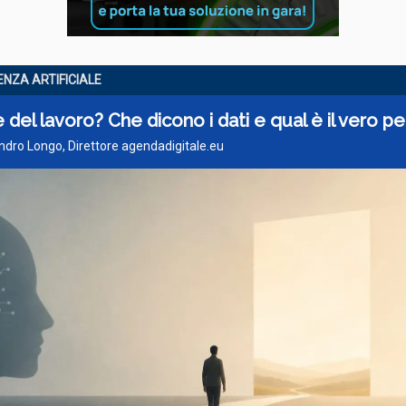
ENZA ARTIFICIALE
ne del lavoro? Che dicono i dati e qual è il vero pe
ndro Longo, Direttore agendadigitale.eu