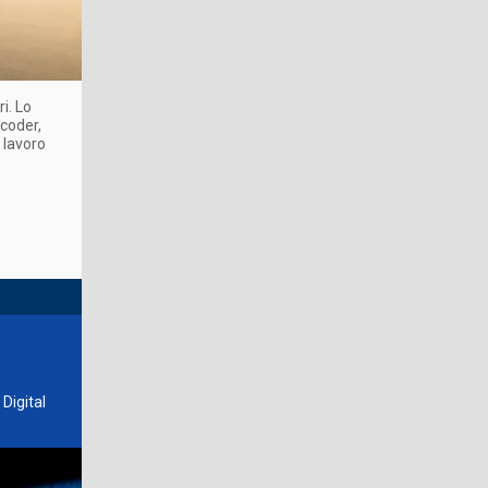
i. Lo
 coder,
l lavoro
Digital