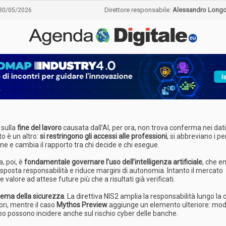
Direttore responsabile:
Alessandro Long
30/05/2026
 sulla
fine del lavoro
causata dall’AI, per ora, non trova conferma nei dati
to è un altro:
si restringono gli accessi alle professioni
, si abbreviano i pe
e e cambia il rapporto tra chi decide e chi esegue.
a, poi, è
fondamentale governare l’uso dell’intelligenza artificiale
, che en
 sposta responsabilità e riduce margini di autonomia. Intanto il mercato
e valore ad attese future più che a risultati già verificati.
 tema della sicurezza
. La direttiva NIS2 amplia la responsabilità lungo la
ori, mentre il caso
Mythos Preview
aggiunge un elemento ulteriore: mode
po possono incidere anche sul rischio cyber delle banche.