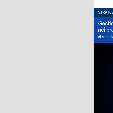
STRATEG
Gestio
nei pr
di Mario