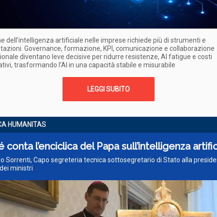
e dell’intelligenza artificiale nelle imprese richiede più di strumenti e
tazioni. Governance, formazione, KPI, comunicazione e collaborazione
ionale diventano leve decisive per ridurre resistenze, AI fatigue e costi
tivi, trasformando l’AI in una capacità stabile e misurabile
LEGGI SUBITO
CA HUMANITAS
 conta l’enciclica del Papa sull’intelligenza artifi
no Sorrenti, Capo segreteria tecnica sottosegretario di Stato alla presid
dei ministri