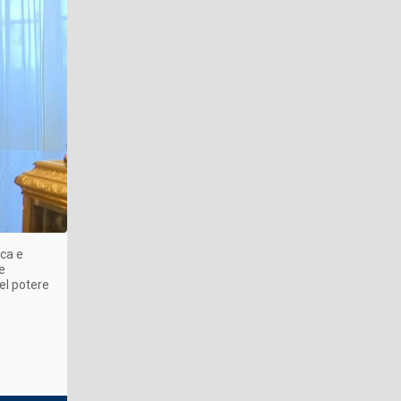
ica e
e
el potere