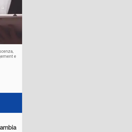
oscenza,
agement e
cambia