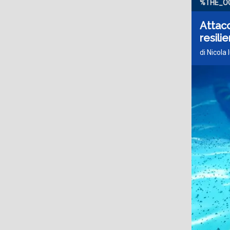
%THE_O
Attacc
resili
di Nicola