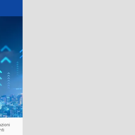
azioni
nti