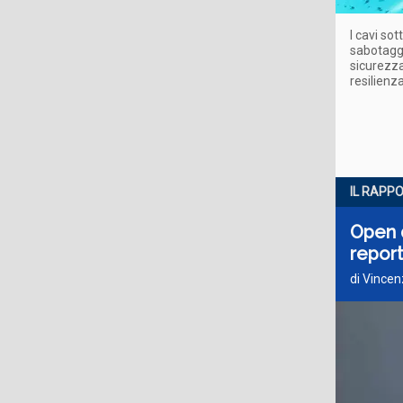
I cavi so
sabotaggi
sicurezza
resilienz
IL RAPP
Open da
repor
di Vincen