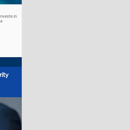
investe in
 e
rity