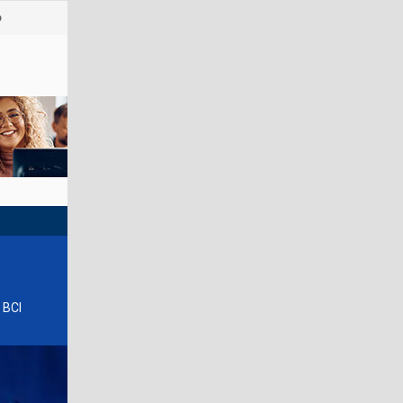
o
 BCI