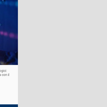
gici:
 con il