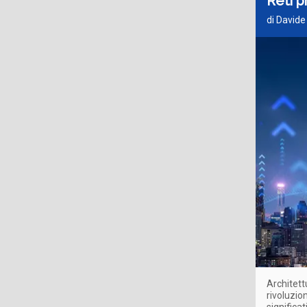
Reti p
di Davide
Architett
rivoluzio