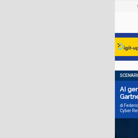
SCENARI
AI gen
Gartn
di Federi
Cyber Res