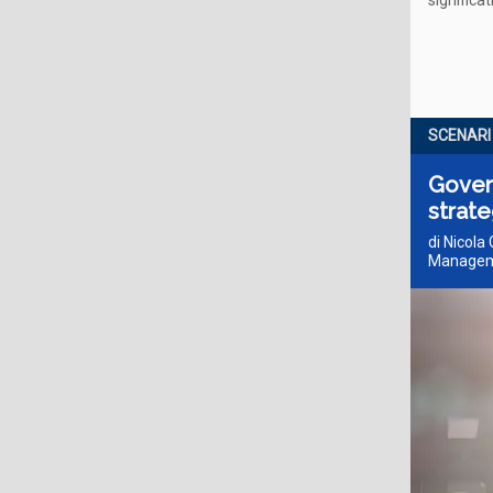
significa
SCENARI
Govern
strat
di Nicola
Manage