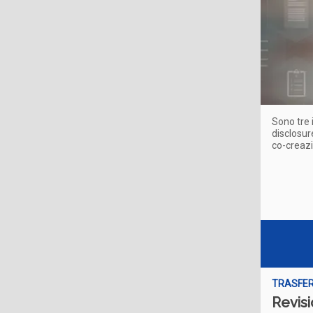
Sono tre 
disclosu
co-creazi
TRASFER
Revis