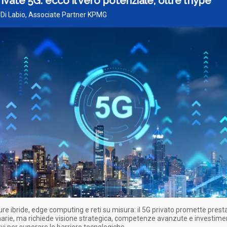
rivate 5G: ecco il vero potenziale, oltre l’hype
 Di Labio, Associate Partner KPMG
ure ibride, edge computing e reti su misura: il 5G privato promette prest
narie, ma richiede visione strategica, competenze avanzute e investime