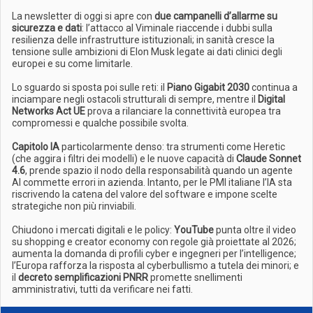
La newsletter di oggi si apre con
due campanelli d’allarme su
sicurezza e dati
: l’attacco al Viminale riaccende i dubbi sulla
resilienza delle infrastrutture istituzionali; in sanità cresce la
tensione sulle ambizioni di Elon Musk legate ai dati clinici degli
europei e su come limitarle.
Lo sguardo si sposta poi sulle reti: il
Piano Gigabit 2030
continua a
inciampare negli ostacoli strutturali di sempre, mentre il
Digital
Networks Act UE
prova a rilanciare la connettività europea tra
compromessi e qualche possibile svolta.
Capitolo IA
particolarmente denso: tra strumenti come Heretic
(che aggira i filtri dei modelli) e le nuove capacità di
Claude Sonnet
4.6
, prende spazio il nodo della responsabilità quando un agente
AI commette errori in azienda. Intanto, per le PMI italiane l’IA sta
riscrivendo la catena del valore del software e impone scelte
strategiche non più rinviabili.
Chiudono i mercati digitali e le policy:
YouTube
punta oltre il video
su shopping e creator economy con regole già proiettate al 2026;
aumenta la domanda di profili cyber e ingegneri per l’intelligence;
l’Europa rafforza la risposta al cyberbullismo a tutela dei minori; e
il
decreto semplificazioni PNRR
promette snellimenti
amministrativi, tutti da verificare nei fatti.