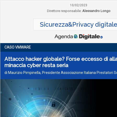
10/02/2023
Direttore responsabile:
Alessandro Longo
Sicurezza&Privacy digital
CASO VMWARE
Attacco hacker globale? Forse eccesso di all
minaccia cyber resta seria
di Maurizio Pimpinella, Presidente Associazione Italiana Prestatori 