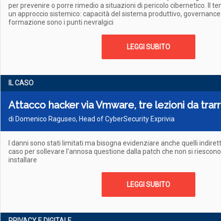
per prevenire o porre rimedio a situazioni di pericolo cibernetico. Il 
un approccio sistemico: capacità del sistema produttivo, governance 
formazione sono i punti nevralgici
LEGGI SUBITO
IL CASO
Attacco hacker via Vmware, tre lezioni da trar
di Domenico Raguseo, Head of CyberSecurity Exprivia
I danni sono stati limitati ma bisogna evidenziare anche quelli indirett
caso per sollevare l'annosa questione dalla patch che non si riescono
installare
LEGGI SUBITO
PRIVACY E DIGITALE