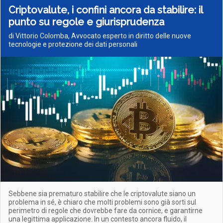
Criptovalute, i confini ancora da stabilire: il
punto su regole e giurisprudenza
di Vittorio Colomba, Avvocato esperto in diritto delle nuove
tecnologie e protezione dei dati personali
Sebbene sia prematuro stabilire che le criptovalute siano un
problema in sé, è chiaro che molti problemi sono già sorti sul
perimetro di regole che dovrebbe fare da cornice, e garantirne
una legittima applicazione. In un contesto ancora fluido, il