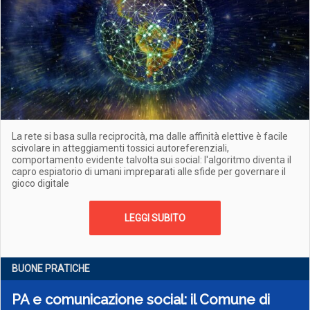
La rete si basa sulla reciprocità, ma dalle affinità elettive è facile
scivolare in atteggiamenti tossici autoreferenziali,
comportamento evidente talvolta sui social: l'algoritmo diventa il
capro espiatorio di umani impreparati alle sfide per governare il
gioco digitale
LEGGI SUBITO
BUONE PRATICHE
PA e comunicazione social: il Comune di