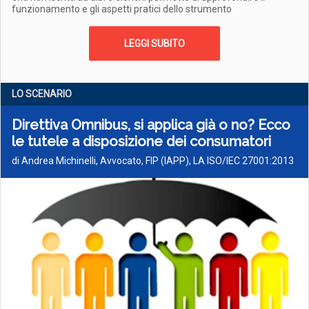
funzionamento e gli aspetti pratici dello strumento
LEGGI SUBITO
LO SCENARIO
Direttiva Omnibus, si applica già o no? Ecco
le tutele a disposizione dei consumatori
di Andrea Michinelli, Avvocato, FIP (IAPP), LA ISO/IEC 27001:2013