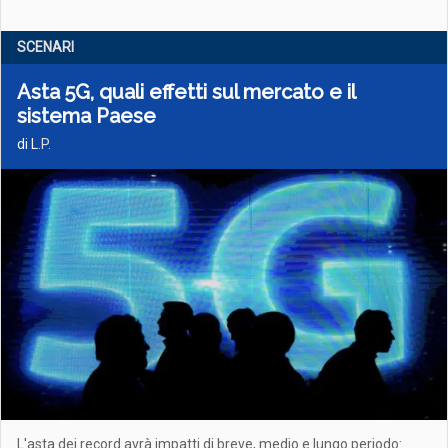
SCENARI
Asta 5G, quali effetti sul mercato e il
sistema Paese
di L
.P.
L'asta dei record avrà impatti di breve, medio e lungo periodo: