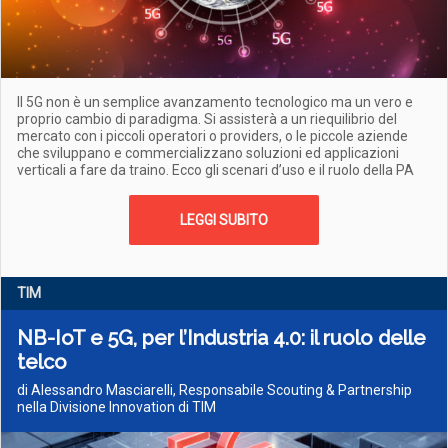
Il 5G non è un semplice avanzamento tecnologico ma un vero e
proprio cambio di paradigma. Si assisterà a un riequilibrio del
mercato con i piccoli operatori o providers, o le piccole aziende
che sviluppano e commercializzano soluzioni ed applicazioni
verticali a fare da traino. Ecco gli scenari d’uso e il ruolo della PA
LEGGI SUBITO
TIM
NB-IoT e 5G, per l’Industria 4.0: il ruolo delle
telco
di Alessandro Masciarelli, Responsabile Scouting & Partnership
nella Divisione Innovation di TIM